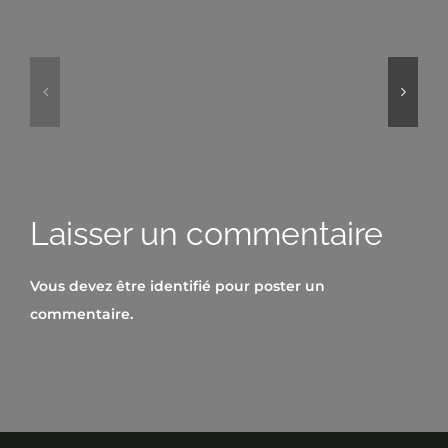
The
Auckland
last
day
Laisser un commentaire
Vous devez être
identifié
pour poster un
commentaire.