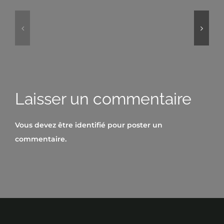
The
Auckland
last
day
Laisser un commentaire
Vous devez être
identifié
pour poster un
commentaire.