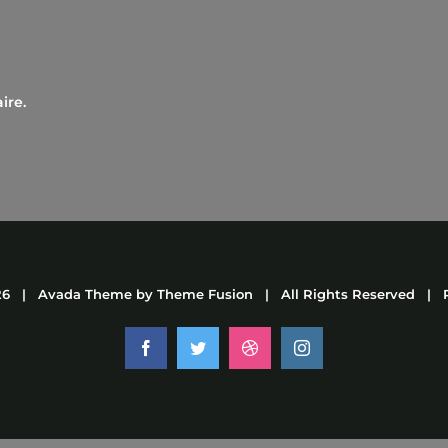
ire.
26 | Avada Theme by
Theme Fusion
| All Rights Reserved | 
Facebook
Twitter
Dribbble
Instagram