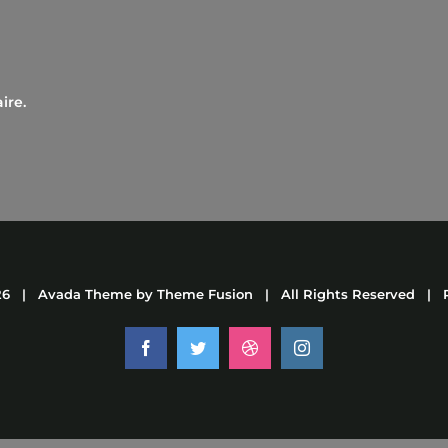
ire.
26 | Avada Theme by
Theme Fusion
| All Rights Reserved | 
Facebook
Twitter
Dribbble
Instagram