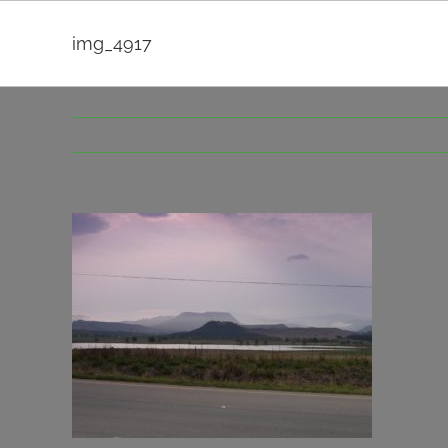
Passer
au
img_4917
contenu