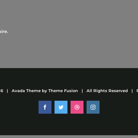
ire.
26 | Avada Theme by
Theme Fusion
| All Rights Reserved | 
Facebook
Twitter
Dribbble
Instagram