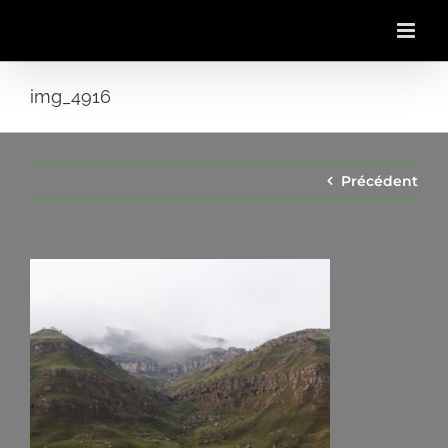
Passer
au
contenu
img_4916
Précédent