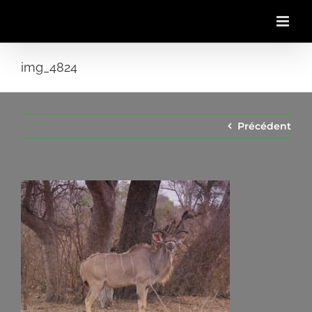
Passer
au
contenu
img_4824
Précédent