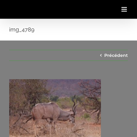
Passer
au
contenu
img_4789
Précédent