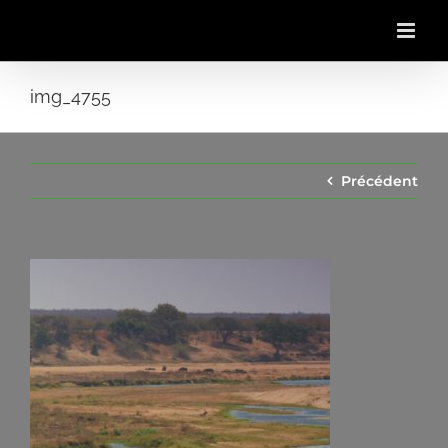
Passer
au
contenu
img_4755
Précédent