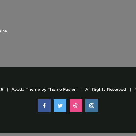
ire.
26 | Avada Theme by
Theme Fusion
| All Rights Reserved | 
Facebook
Twitter
Dribbble
Instagram