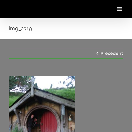
Passer
au
contenu
img_2319
Précédent