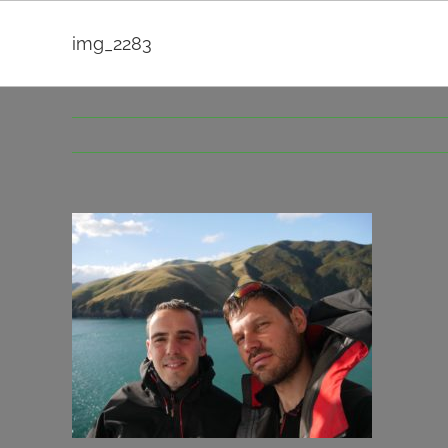
Passer
au
img_2283
contenu