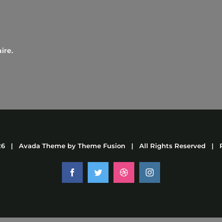
ire.
26 | Avada Theme by
Theme Fusion
| All Rights Reserved | 
Facebook
Twitter
Dribbble
Instagram