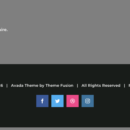
ire.
26 | Avada Theme by
Theme Fusion
| All Rights Reserved | 
Facebook
Twitter
Dribbble
Instagram