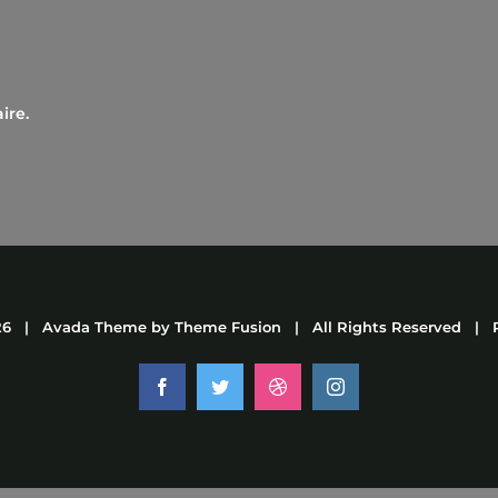
ire.
26 | Avada Theme by
Theme Fusion
| All Rights Reserved | 
Facebook
Twitter
Dribbble
Instagram